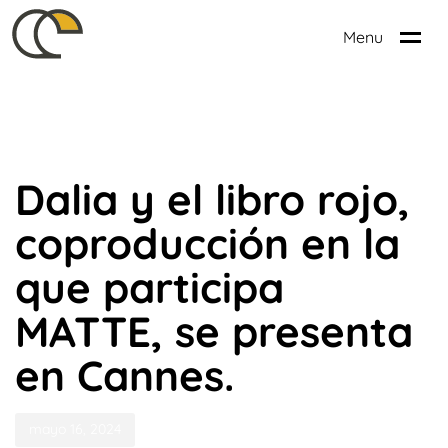
Menu
Published
PUBLISHED
on:
IN:
NOTICIAS
Dalia y el libro rojo,
coproducción en la
que participa
MATTE, se presenta
en Cannes.
mayo 16, 2024