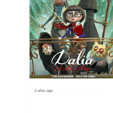
2 años ago
Noticias
Ecuador tendrá la primera
película animada producida