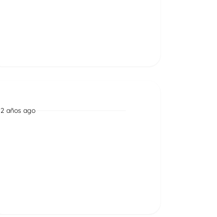
Read More
2 años ago
Noticias
El Clúster se prepara para
Games Com Brasil
Read More