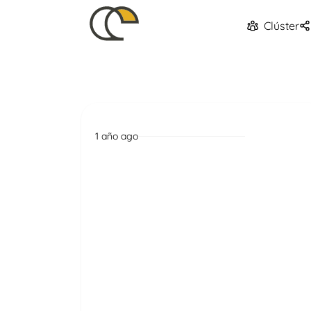
Clúster
1 año ago
Uncategorized
Greatest On-line poker Real
cash Casinos Enjoy Casino
poker On the internet 2025