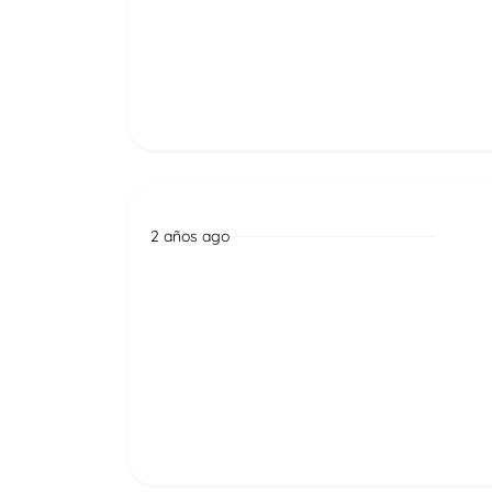
en el país
Read More
2 años ago
Noticias
El Bogotá Audiovisual
Market recibe al Clúster de
la Economía Creativa
Read More