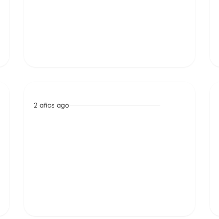
Read More
2 años ago
Noticias
La delegación ecuatoriana
presente en la Gamescom
Brasil 2024
Read More