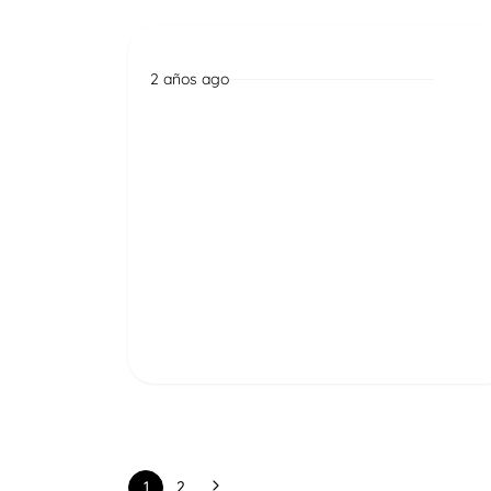
2 años ago
Noticias
El Clúster participa en la
mesa intersectorial para el
fortalecimiento de la
industria audiovisual
ecuatoriana
Read More
1
2