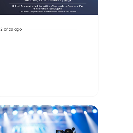
2 años ago
Noticias
Taller de capacitación para
la industria audiovisual en la
ciudad de Cuenca
Read More