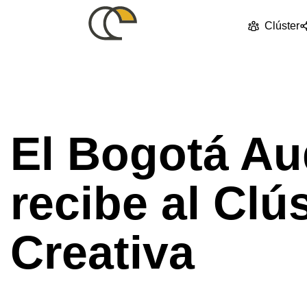
Clúster
Published
PUBLISHED
on:
IN:
NOTICIAS
El Bogotá Au
recibe al Clú
Creativa
julio 9, 2024