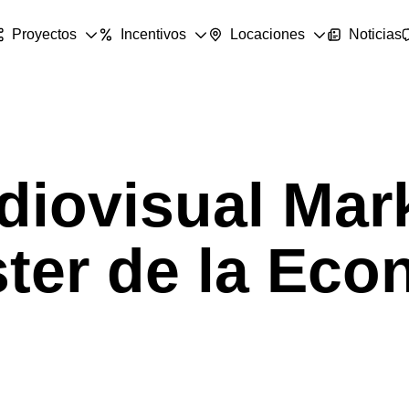
Proyectos
Incentivos
Locaciones
Noticias
diovisual Mar
ster de la Ec