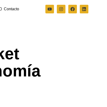
Contacto
ket
onomía