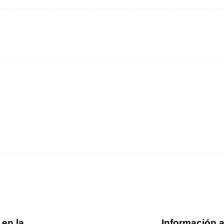
 en la
Información a